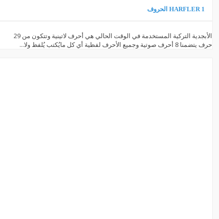
1 HARFLER الحروف
الأبجدية التركية المستخدمة في الوقت الحالي هي أحرف لاتينية وتتكون من 29
حرف يتضمنا 8 أحرف صوتية وجميع الأحرف لفظية أي كل مايُكتب يُلفظ ولا...