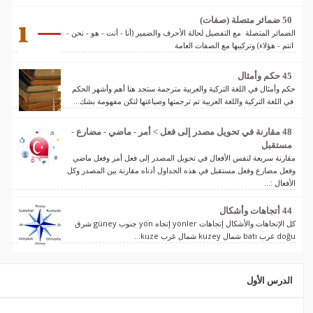
50 ضمائر متصلة (صفات)
الضمائر المتصلة مع التفصيل لحالة الأحرف والضمير (أنا - أنت - هو - نحن -
انتم - هؤلاء) وتركيبها مع الصفات العامة
45 حكم وأمثال
حكم وأمثال في اللغة التركية والعربية مترجمة ستجد هنا أهم وأشهر الحكم
في اللغة التركية واللغة العربية تم ترجمتها وصياغتها لتكن مفهومة بشك...
48 مقارنة في تحويل مصدر إلى فعل > أمر - ماضي - مضارع -
مستقبل
مقارنة سريعة لنفس الأفعال في تحويل المصدر إلى فعل أمر وفعل ماضي
وفعل مضارع وفعل مستقبل في هذه الجداول أدناه مقارنة بين المصدر وكل
الأفعال :...
44 أتجاهات وأشكال
كل الإتجاهات والأشكال إتجاهات yönler إتجاه yön جنوب güney شرق
doğu غرب batı شمال kuzey شمال غرب kuze...
الدرس الأول