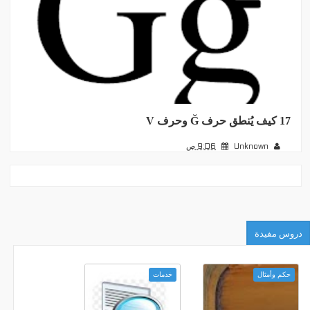
17 كيف يُنطق حرف Ğ وحرف V
Unknown
9:06 ص
دروس مفيدة
حكم وأمثال
خدمات