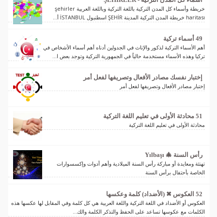
خريطة وأسماء كل المدن التركية باللغة التركية وباللغة العربية şehirler
haritası خريطة المدن التركية المدينة ŞEHİR اسطنبول İSTANBUL أ...
49 أسماء تركية
أهم الأسماء التركية لذكور والإناث في الجدولين أدناه أهم أسماء الأشخاص في
تركيا وهذه الأسماء مستخدمة حالياً في الجمهورية التركية وتوجد بعض ا...
إختبار نفسك مصادر الأفعال وتصريفها لفعل أمر
إختبار مصادر الأفعال وتصريفها لفعل أمر
51 محادثة الأولى في تعليم اللغة التركية
محادثة الأولى في تعليم اللغة التركية
رأس السنة 🎄 Yılbaşı
تهنئة ومعايدة أو مباركة رأس السنة الميلادية وأهم أدوات وإكسسوارات
الخاصة بأحتفال برأس السنة
52 العكوس ✖ (الأضداد) كلمة وعكسها
العكوس أو الأضداد في اللغة التركية واللغة العربية هي كل كلمة وفي المقابل لها عكسها هذه
الكلمات مع عكوسها تساعد على الحفظ والتذكر الكلمة والك...