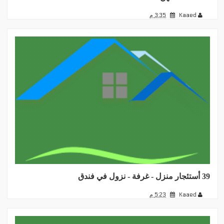
Kaaed
3:35 م
39 أستئجار منزل - غرفة - نزول في فندق
Kaaed
5:23 م