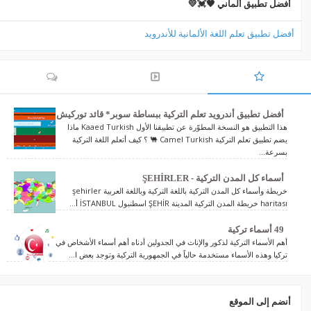
أفضل تطبيق ألماني 🖤💓💛
أفضل تطبيق تعلم اللغة الألمانية للأندرويد
أفضل تطبيق أندرويد تعلم التركية ببساطة سوبر* قائد توركيش
هذا التطبيق هو النسخة المطوّرة عن تطبيقنا الأول Kaaed Turkish ماذا
يضم تطبيق تعلم التركية Camel Turkish 🐫 ؟ كيف أتعلم اللغة التركية
بسرعة...
أسماء كل المدن التركية - ŞEHİRLER
خريطة وأسماء كل المدن التركية باللغة التركية وباللغة العربية şehirler
haritası خريطة المدن التركية المدينة ŞEHİR اسطنبول İSTANBUL أ...
49 أسماء تركية
أهم الأسماء التركية لذكور والإناث في الجدولين أدناه أهم أسماء الأشخاص في
تركيا وهذه الأسماء مستخدمة حالياً في الجمهورية التركية وتوجد بعض ا...
أنضم إلى الموقع