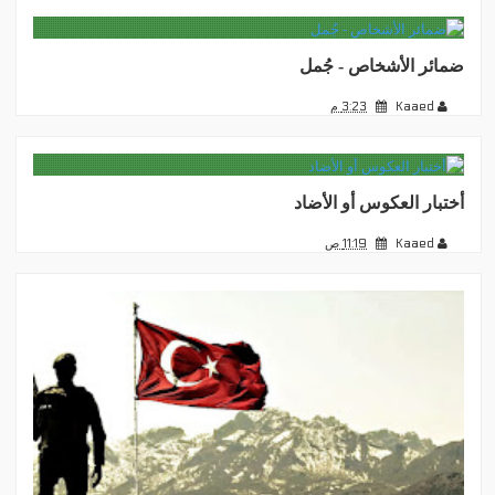
ضمائر الأشخاص - جُمل
Kaaed
3:23 م
أختبار العكوس أو الأضاد
Kaaed
11:19 ص