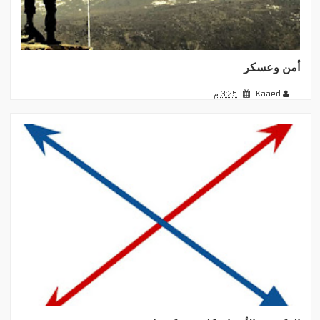
أمن وعسكر
Kaaed
3:25 م