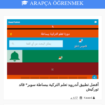
ARAPÇA ÖĞRENMEK
أفضل تطبيق أندرويد تعلم التركية ببساطة سوبر* قائد
توركيش
Kaaed
4:17 م