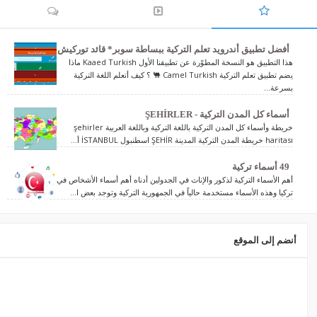
أفضل تطبيق أندرويد تعلم التركية ببساطة سوبر* قائد توركيش
هذا التطبيق هو النسخة المطوّرة عن تطبيقنا الأول Kaaed Turkish ماذا
يضم تطبيق تعلم التركية Camel Turkish 🐫 ؟ كيف أتعلم اللغة التركية
بسرعة...
أسماء كل المدن التركية - ŞEHİRLER
خريطة وأسماء كل المدن التركية باللغة التركية وباللغة العربية şehirler
haritası خريطة المدن التركية المدينة ŞEHİR اسطنبول İSTANBUL أ...
49 أسماء تركية
أهم الأسماء التركية لذكور والإناث في الجدولين أدناه أهم أسماء الأشخاص في
تركيا وهذه الأسماء مستخدمة حالياً في الجمهورية التركية وتوجد بعض ا...
أنضم إلى الموقع