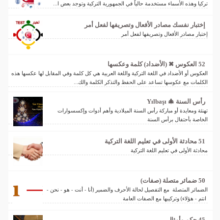
تركيا وهذه الأسماء مستخدمة حالياً في الجمهورية التركية وتوجد بعض ا...
إختبار نفسك مصادر الأفعال وتصريفها لفعل أمر
إختبار مصادر الأفعال وتصريفها لفعل أمر
52 العكوس ✖ (الأضداد) كلمة وعكسها
العكوس أو الأضداد في اللغة التركية واللغة العربية هي كل كلمة وفي المقابل لها عكسها هذه
الكلمات مع عكوسها تساعد على الحفظ والتذكر الكلمة والك...
رأس السنة 🎄 Yılbaşı
تهنئة ومعايدة أو مباركة رأس السنة الميلادية وأهم أدوات وإكسسوارات
الخاصة بأحتفال برأس السنة
51 محادثة الأولى في تعليم اللغة التركية
محادثة الأولى في تعليم اللغة التركية
50 ضمائر متصلة (صفات)
الضمائر المتصلة مع التفصيل لحالة الأحرف والضمير (أنا - أنت - هو - نحن -
انتم - هؤلاء) وتركيبها مع الصفات العامة
45 حكم وأمثال