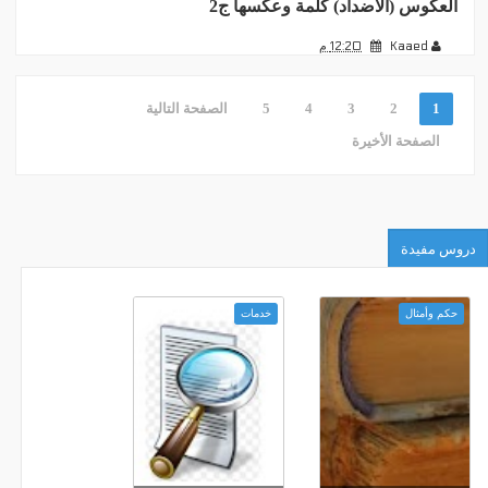
العكوس (الأضداد) كلمة وعكسها ج2
Kaaed
12:20 م
1
2
3
4
5
الصفحة التالية
الصفحة الأخيرة
دروس مفيدة
حكم وأمثال
خدمات