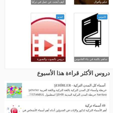
حكم وأقوال
كيف أبحث عن عمل في تركيا
قاموس
فيديو
ساهم بكلمة في بناء القاموس
دروس بالصوت والصورة
دروس الأكثر قراءة هذا الأسبوع
أسماء كل المدن التركية - ŞEHİRLER
خريطة وأسماء كل المدن التركية باللغة التركية وباللغة العربية şehirler
haritası خريطة المدن التركية المدينة ŞEHİR اسطنبول İSTANBUL أ...
49 أسماء تركية
أهم الأسماء التركية لذكور والإناث في الجدولين أدناه أهم أسماء الأشخاص في