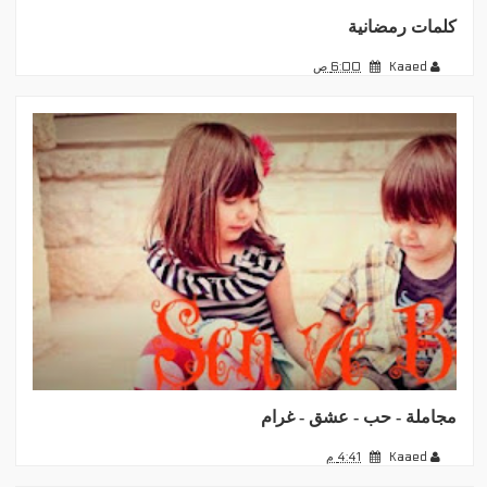
كلمات رمضانية
Kaaed
6:00 ص
مجاملة - حب - عشق - غرام
Kaaed
4:41 م